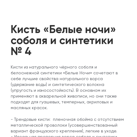
Кисть «Белые ночи»
соболя и синтетики
№ 4
Кисти из натурального чёрного соболя и
белоснежной синтетики «Белые Ночи» сочетают в
себе лучшие свойства натурального ворса
(удержание воды) и синтетического волокна
(упругость и износостойкость). В основном их
применяют в акварельной живописи, но они также
подходят для гуашевых, темперных, акриловых и
масляных красок.
- Трендовые кисти: пленочная обойма с отсутствием
металлической проволоки (усовершенствованный
вариант французского крепления), легкие в уходе.
- Идеальная пропорция ворса соболя и синтетики.