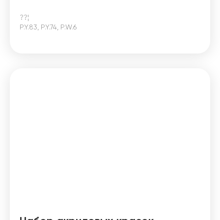
??¦
P.Y.83, P.Y.74, P.W.6